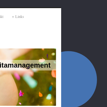
kt
Links
 Kitamanagement