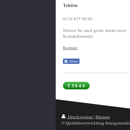
Telefon
0174-837 00 00
Nutzen Sie auch gerne direkt unser
Kontaktformular.
Kontakt
Teilen
Druckversion
|
Sitemap
© Qualitätsentwicklung-Intergenerat